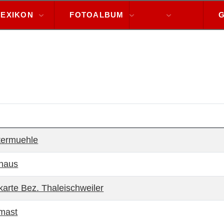
LEXIKON
FOTOALBUM
A - Z
ge
termuehle
thaus
karte Bez. Thaleischweiler
mast