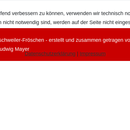
tlaufend verbessern zu können, verwenden wir technisch 
nicht notwendig sind, werden auf der Seite nicht einges
ischweiler-Fröschen - erstellt und zusammen getragen v
udwig Mayer
Datenschutzerklärung
|
Impressum