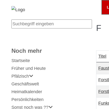
Suchen ...
F
Noch mehr
Titel
Startseite
Beiträ
Faus
Früher und Heute
Pfälzisch
Fors
Geschäftswelt
Forst
Heimatkalender
Persönlichkeiten
Funk
Sonst noch was ??