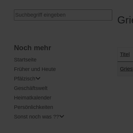
I
Feuerwehr
Suchen ...
Gri
J
Friedhöfe
K
Gemarkungsgrenzen
Noch mehr
Titel
Startseite
L
Geschichte
Beiträ
Gries
Früher und Heute
M
Kirchen
Pfälzisch
Geschäftswelt
N
Literatur
Heimatkalender
O - Ö
Ortseingang
Persönlichkeiten
Sonst noch was ??
P
Presles Partnergemeinde