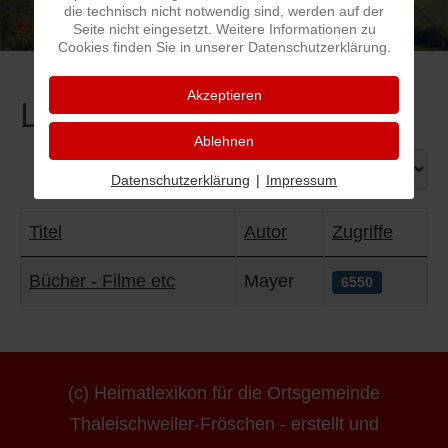
die technisch nicht notwendig sind, werden auf der
Seite nicht eingesetzt. Weitere Informationen zu
I
Feuerwehr
Cookies finden Sie in unserer Datenschutzerklärung.
Akzeptieren
J
Friedhöfe
Literatur
Ablehnen
K
Gemarkungsgrenzen
Anzeige #
Datenschutzerklärung
|
Impressum
L
Geschichte
Titel
Autor
Zugriffe
M
Kirchen
Beiträge
Bücher - Filme etc
Mayer
6550
N
Literatur
O - Ö
Ortseingang
(c) Heimatlexikon für die Ortsgemeinde
P
Presles Partnergemeinde
Thaleischweiler-Fröschen - erstellt und