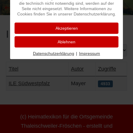
die technisch nicht notwendig sind, werden auf der
Seite nicht eingesetzt. Weitere Informationen zu
I
Feuerwehr
Cookies finden Sie in unserer Datenschutzerklärung.
Akzeptieren
J
Friedhöfe
I
Ablehnen
K
Gemarkungsgrenzen
Anzeige #
Datenschutzerklärung
|
Impressum
L
Geschichte
Titel
Autor
Zugriffe
M
Kirchen
Beiträge
ILE Südwestpfalz
Mayer
4933
N
Literatur
O - Ö
Ortseingang
(c) Heimatlexikon für die Ortsgemeinde
P
Presles Partnergemeinde
Thaleischweiler-Fröschen - erstellt und