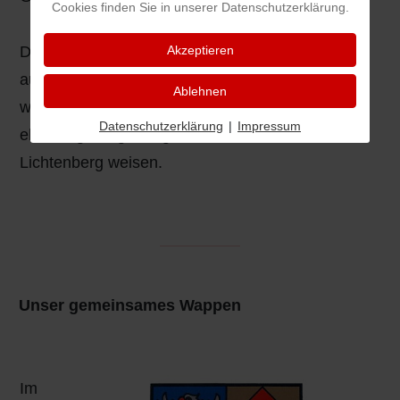
Cookies finden Sie in unserer Datenschutzerklärung.
Der Frosch deutet auf den Namen des Ortes, der
Akzeptieren
aus Frosch-Au abzuleiten ist (schon 1295!),
Ablehnen
während die 3 roten Sparren in Gold auf die
Datenschutzerklärung
|
Impressum
ehemalige Zugehörigkeit zur Herrschaft Hanau-
Lichtenberg weisen.
Unser gemeinsames Wappen
Im