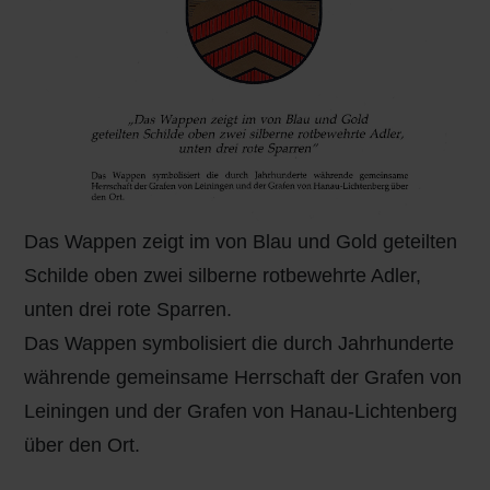
Q
Schulen - Kindergarten
R
Spielplätze
S
Strassen-Wege-Pfade
T
Verkehrsanbindung
Das Wappen zeigt im von Blau und Gold geteilten
U
Wohnplätze
Schilde oben zwei silberne rotbewehrte Adler,
V
Städtebauförderung
unten drei rote Sparren.
Das Wappen symbolisiert die durch Jahrhunderte
W
währende gemeinsame Herrschaft der Grafen von
Leiningen und der Grafen von Hanau-Lichtenberg
X - Y
über den Ort.
Z