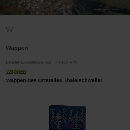
I
Feuerwehr
W
J
Friedhöfe
K
Gemarkungsgrenzen
Wappen
L
Geschichte
Details
Hauptkategorie:
A-Z
Kategorie:
W
Wappen
M
Kirchen
Wappen des Ortsteiles Thaleischweiler
N
Literatur
O - Ö
Ortseingang
P
Presles Partnergemeinde