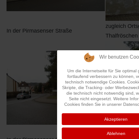
zugleich Ort
In der Pirmasenser Straße
Thalfröschen
Wir benutzen Coo
Um die Internetseite für Sie optimal
fortlaufend verbessern zu können, 
technisch notwendige Cookies. Cook
Skripte, die Tracking- oder Werbezwec
die technisch nicht notwendig sind, 
Seite nicht eingesetzt. Weitere Inf
Cookies finden Sie in unserer Datens
Akzeptieren
Ablehnen