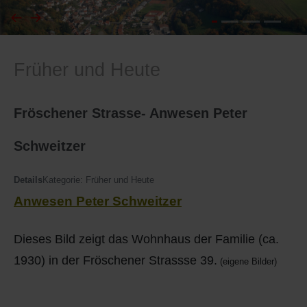
I
Feuerwehr
Früher und Heute
J
Friedhöfe
K
Gemarkungsgrenzen
Fröschener Strasse- Anwesen Peter
L
Geschichte
Schweitzer
M
Kirchen
Details
Kategorie:
Früher und Heute
Anwesen Peter Schweitzer
N
Literatur
Dieses Bild zeigt das Wohnhaus der Familie (ca.
O - Ö
Ortseingang
1930) in der Fröschener Strassse 39.
(eigene Bilder)
P
Presles Partnergemeinde