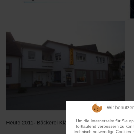
Wir benutze
Um die Internetseite für Sie op
Heute 2011- Bäckerei Klaus Würz
fortlaufend verbessern zu kön
technisch notwendige Cookies.