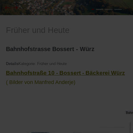
I
Feuerwehr
Früher und Heute
J
Friedhöfe
K
Gemarkungsgrenzen
Bahnhofstrasse Bossert - Würz
L
Geschichte
Details
Kategorie:
Früher und Heute
Bahnhofstraße 10 - Bossert - Bäckerei Würz
M
Kirchen
( Bilder von Manfred Anderje)
N
Literatur
O - Ö
Ortseingang
P
Presles Partnergemeinde