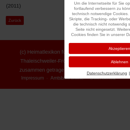
Um die Internetseite für Sie o
(2011)
fortlaufend verbessern zu kö
technisch notwendige Cookies.
Skripte, die Tracking- oder Wer
Vorheriger Beitrag: Am Hahne - Dreher-Stegner
Nächster B
Zurück
Weiter
die technisch nicht notwendig 
Seite nicht eingesetzt. Weite
Cookies finden Sie in unserer D
Akzeptiere
(c) Heimatlexikon für die Ortsgemeinde
Thaleischweiler-Fröschen - erstellt und
Ablehnen
zusammen getragen von Ludwig Mayer
Datenschutzerklärung
|
Impressum
Amtsblatt online
Datenschutz