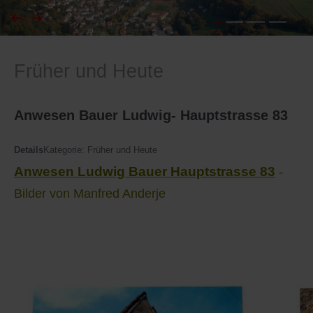
I
Feuerwehr
Früher und Heute
J
Friedhöfe
K
Gemarkungsgrenzen
Anwesen Bauer Ludwig- Hauptstrasse 83
L
Geschichte
Details
Kategorie:
Früher und Heute
Anwesen Ludwig Bauer Hauptstrasse 83
-
M
Kirchen
Bilder von Manfred Anderje
N
Literatur
O - Ö
Ortseingang
P
Presles Partnergemeinde