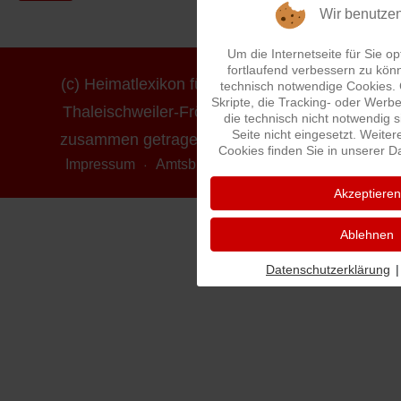
Wir benutze
Um die Internetseite für Sie op
fortlaufend verbessern zu kön
(c) Heimatlexikon für die Ortsgemeinde
technisch notwendige Cookies.
Skripte, die Tracking- oder Wer
Thaleischweiler-Fröschen - erstellt und
die technisch nicht notwendig 
Seite nicht eingesetzt. Weiter
zusammen getragen von Ludwig Mayer
Cookies finden Sie in unserer D
Impressum
Amtsblatt online
Datenschutz
Akzeptieren
Ablehnen
Datenschutzerklärung
|