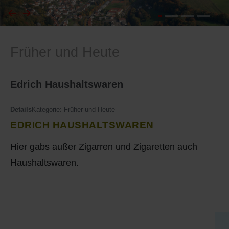
I
Feuerwehr
Früher und Heute
J
Friedhöfe
K
Gemarkungsgrenzen
Edrich Haushaltswaren
L
Geschichte
Details
Kategorie:
Früher und Heute
EDRICH HAUSHALTSWAREN
M
Kirchen
Hier gabs außer Zigarren und Zigaretten auch
N
Literatur
Haushaltswaren.
O - Ö
Ortseingang
P
Presles Partnergemeinde