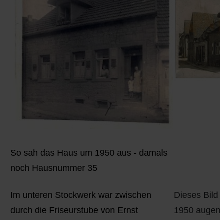
Q
Schulen - Kindergarten
R
Spielplätze
S
Strassen-Wege-Pfade
T
Verkehrsanbindung
U
Wohnplätze
V
Städtebauförderung
So sah das Haus um 1950 aus - damals
W
noch Hausnummer 35
X - Y
Im unteren Stockwerk war zwischen
Dieses Bild
durch die Friseurstube von Ernst
1950 augen
Z