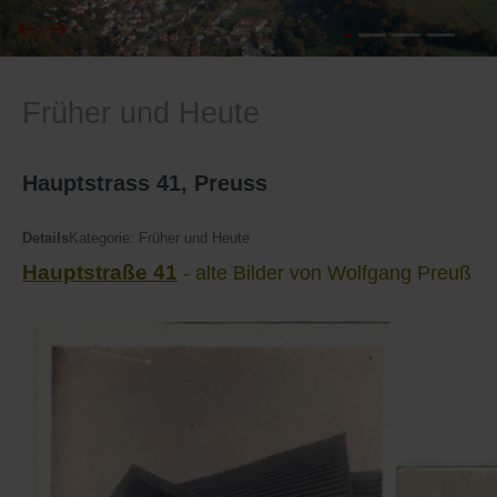
I
Feuerwehr
Früher und Heute
J
Friedhöfe
K
Gemarkungsgrenzen
Hauptstrass 41, Preuss
L
Geschichte
Details
Kategorie:
Früher und Heute
Hauptstraße 41
- alte Bilder von Wolfgang Preuß
M
Kirchen
N
Literatur
O - Ö
Ortseingang
P
Presles Partnergemeinde