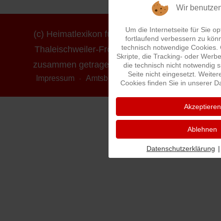
Wir benutze
Um die Internetseite für Sie op
(c) Heimatlexikon für die Ortsgemeinde
fortlaufend verbessern zu kön
technisch notwendige Cookies.
Thaleischweiler-Fröschen - erstellt und
Skripte, die Tracking- oder Wer
zusammen getragen von Ludwig Mayer
die technisch nicht notwendig 
Seite nicht eingesetzt. Weiter
Impressum
Amtsblatt online
Datenschutz
Cookies finden Sie in unserer D
Akzeptieren
Ablehnen
Datenschutzerklärung
|