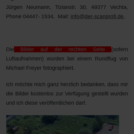
Q
Schulen - Kindergarten
Jürgen Neumann, Tizianstr. 30, 49377 Vechta,
Phone 04447- 1534, Mail:
info@der-scanprofi.de
,
R
Spielplätze
S
Strassen-Wege-Pfade
Die
Bilder auf der rechten Seite
(sofern
T
Verkehrsanbindung
Luftaufnahmen) wurden bei einem Rundflug von
U
Wohnplätze
Michael Freyer fotographiert.
V
Städtebauförderung
Ich möchte mich ganz herzlich bedanken, dass mir
die Bilder kostenlos zur Verfügung gestellt wurden
W
und ich diese veröffentlichen darf.
X - Y
Z