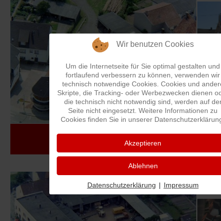
Wir benutzen Cookies
Um die Internetseite für Sie optimal gestalten und
fortlaufend verbessern zu können, verwenden wir
Da
technisch notwendige Cookies. Cookies und ander
Skripte, die Tracking- oder Werbezwecken dienen o
die technisch nicht notwendig sind, werden auf de
Seite nicht eingesetzt. Weitere Informationen zu
abg
Cookies finden Sie in unserer Datenschutzerklärun
Früh
Hauptstraße: Rundeck mit
Akzeptieren
Dorfgemeinschaftshaus
Ablehnen
Datenschutzerklärung
|
Impressum