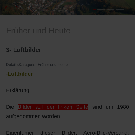
I
Feuerwehr
Früher und Heute
J
Friedhöfe
K
Gemarkungsgrenzen
3- Luftbilder
L
Geschichte
Details
Kategorie:
Früher und Heute
-Luftbilder
M
Kirchen
Erklärung:
N
Literatur
Die
Bilder auf der linken Seite
sind um 1980
O - Ö
Ortseingang
aufgenommen worden.
P
Presles Partnergemeinde
Eigentümer dieser Bilder: Aero-Bild-Versand,