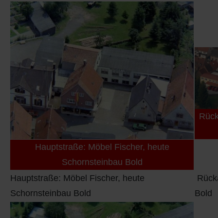
Rück
Hauptstraße: Möbel Fischer, heute
Schornsteinbau Bold
Hauptstraße: Möbel Fischer, heute
Rücka
Schornsteinbau Bold
Bold