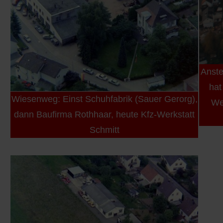
Anste
hat
Wiesenweg: Einst Schuhfabrik (Sauer Gerorg),
We
dann Baufirma Rothhaar, heute Kfz-Werkstatt
Schmitt