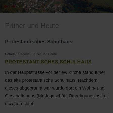
I
Feuerwehr
Früher und Heute
J
Friedhöfe
K
Gemarkungsgrenzen
Protestantisches Schulhaus
L
Geschichte
Details
Kategorie:
Früher und Heute
PROTESTANTISCHES SCHULHAUS
M
Kirchen
In der Hauptstrasse vor der ev. Kirche stand füher
N
Literatur
das alte protestantische Schulhaus. Nachdem
dieses abgebrannt war wurde dort ein Wohn- und
O - Ö
Ortseingang
Geschäftshaus (Modegeschäft, Beerdigungsinstitut
P
Presles Partnergemeinde
usw.) errichtet.