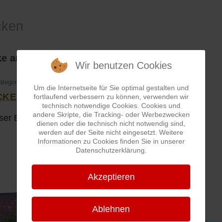
cken
e an der Sparkasse
Wir benutzen Cookies
ategorie:
Brücken
Um die Internetseite für Sie optimal gestalten und
KE AN DER SPARKASSE
fortlaufend verbessern zu können, verwenden wir
technisch notwendige Cookies. Cookies und
andere Skripte, die Tracking- oder Werbezwecken
ser Brücke war früher die Eschweiler Mühle.
dienen oder die technisch nicht notwendig sind,
werden auf der Seite nicht eingesetzt. Weitere
Informationen zu Cookies finden Sie in unserer
Datenschutzerklärung.
Akzeptieren
Ablehnen