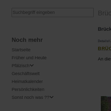
I
Feuerwehr
Suchen ...
Brü
J
Friedhöfe
Brück
K
Gemarkungsgrenzen
Noch mehr
Details
K
BRÜC
Startseite
L
Geschichte
Früher und Heute
An die
M
Kirchen
Pfälzisch
Geschäftswelt
N
Literatur
Heimatkalender
O - Ö
Ortseingang
Persönlichkeiten
Sonst noch was ??
P
Presles Partnergemeinde