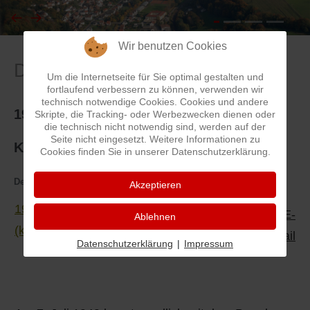
I
Feuerwehr
Wir benutzen Cookies
Datem - Fakten - Zahlen
J
Friedhöfe
Um die Internetseite für Sie optimal gestalten und
fortlaufend verbessern zu können, verwenden wir
technisch notwendige Cookies. Cookies und andere
K
Gemarkungsgrenzen
1949 Juli 07 - Bau des Pfarrhauses (kath.
Skripte, die Tracking- oder Werbezwecken dienen oder
die technisch nicht notwendig sind, werden auf der
L
Geschichte
Seite nicht eingesetzt. Weitere Informationen zu
Kirche)
Cookies finden Sie in unserer Datenschutzerklärung.
M
Kirchen
Details
Kategorie:
Daten - Fakten - Zahlen
Akzeptieren
1949 Juli 07 - Bau des Pfarrhauses
N
Literatur
Ablehnen
(kath.Kirche)
Datenschutzerklärung
|
Impressum
O - Ö
Ortseingang
1949 wurde mit dem Bau des Pfarrhauses
begonnen
P
Presles Partnergemeinde