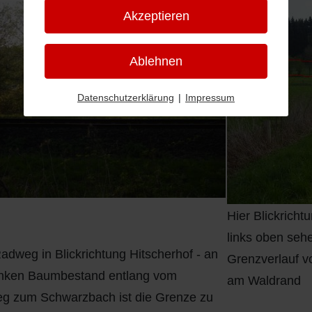
Akzeptieren
Ablehnen
Datenschutzerklärung
|
Impressum
Hier Blickrich
links oben seh
dweg in Blickrichtung Hitscherhof - an
Grenzverlauf 
inken Baumbestand entlang vom
am Waldrand
g zum Schwarzbach ist die Grenze zu