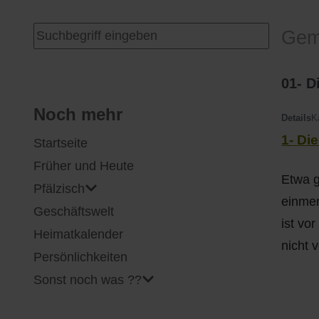
I
Feuerwehr
Suchen ...
Gem
J
Friedhöfe
01- D
K
Gemarkungsgrenzen
Noch mehr
Details
K
1- Di
Startseite
L
Geschichte
Früher und Heute
Etwa g
M
Kirchen
Pfälzisch
einmen
Geschäftswelt
N
Literatur
ist vo
Heimatkalender
nicht 
O - Ö
Ortseingang
Persönlichkeiten
Sonst noch was ??
P
Presles Partnergemeinde