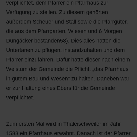
verpflichtet, dem Pfarrer ein Pfarrhaus zur
Q
Schulen - Kindergarten
Verfügung zu stellen. Zu diesem gehörten
R
Spielplätze
außerdem Scheuer und Stall sowie die Pfarrgüter,
die aus dem Pfarrgarten, Wiesen und 6 Morgen
S
Strassen-Wege-Pfade
Dungäcker bestanden58). Dies alles hatten die
Untertanen zu pflügen, instandzuhalten und dem
T
Verkehrsanbindung
Pfarrer einzufahren. Dafür hatte dieser nach einem
U
Wohnplätze
Weistum der Gemeinde die Pflicht, „das Pfarrhaus
in gutem Bau und Wesen" zu halten. Daneben war
V
Städtebauförderung
er zur Haltung eines Ebers für die Gemeinde
verpflichtet.
W
X - Y
Zum ersten Mal wird in Thaleischweiler im Jahr
Z
1583 ein Pfarrhaus erwähnt. Danach ist der Pfarrer