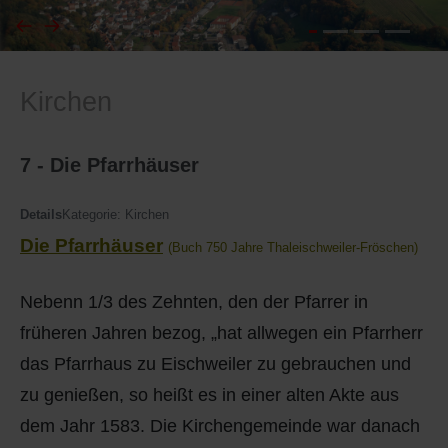
I
Feuerwehr
Kirchen
J
Friedhöfe
K
Gemarkungsgrenzen
7 - Die Pfarrhäuser
L
Geschichte
Details
Kategorie:
Kirchen
Die Pfarrhäuser
(Buch 750 Jahre Thaleischweiler-Fröschen)
M
Kirchen
Nebenn 1/3 des Zehnten, den der Pfarrer in
N
Literatur
früheren Jahren bezog, „hat allwegen ein Pfarrherr
O - Ö
Ortseingang
das Pfarrhaus zu Eischweiler zu gebrauchen und
zu genießen, so heißt es in einer alten Akte aus
P
Presles Partnergemeinde
dem Jahr 1583. Die Kirchengemeinde war danach