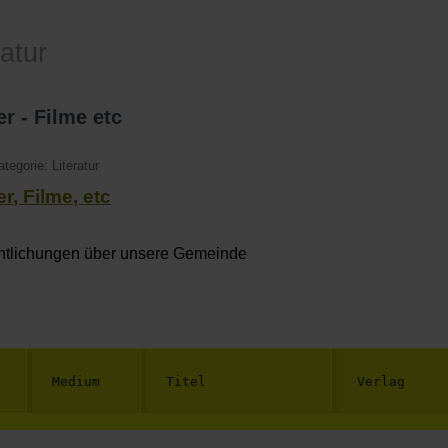
ratur
r - Filme etc
ategorie:
Literatur
r, Filme, etc
entlichungen über unsere Gemeinde
Medium
Titel
Verlag