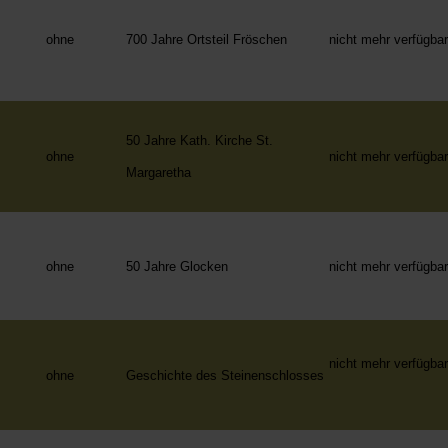
ohne
700 Jahre Ortsteil Fröschen
nicht mehr verfügba
50 Jahre Kath. Kirche St.
ohne
nicht mehr verfügba
Margaretha
ohne
50 Jahre Glocken
nicht mehr verfügba
nicht mehr verfügba
ohne
Geschichte des Steinenschlosses