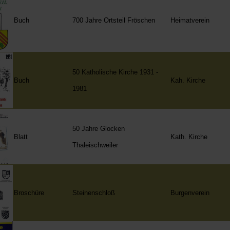
Buch
700 Jahre Ortsteil Fröschen
Heimatverein
50 Katholische Kirche 1931 -
Buch
Kah. Kirche
1981
50 Jahre Glocken
Blatt
Kath. Kirche
Thaleischweiler
Broschüre
Steinenschloß
Burgenverein