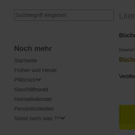
I
Feuerwehr
Suchen ...
Lite
J
Friedhöfe
Büche
K
Gemarkungsgrenzen
Noch mehr
Details
K
Büche
Startseite
L
Geschichte
Früher und Heute
M
Kirchen
Veröff
Pfälzisch
Geschäftswelt
N
Literatur
Heimatkalender
O - Ö
Ortseingang
Persönlichkeiten
Sonst noch was ??
P
Presles Partnergemeinde