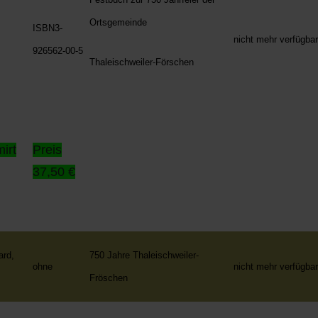
Ortsgemeinde
ISBN3-
nicht mehr verfügba
926562-00-5
Thaleischweiler-Förschen
mirt
Preis
37,50 €
ard,
750 Jahre Thaleischweiler-
ohne
nicht mehr verfügba
Fröschen