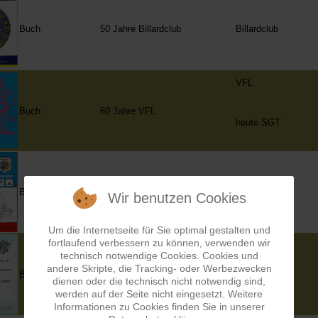
Buch
50 Jahre Billardclub
Billardclub
VFL
Buch
60 Jahre VFL
heute SGT
Buch
10 Jahre SGT
SGT
Wir benutzen Cookies
Um die Internetseite für Sie optimal gestalten und
fortlaufend verbessern zu können, verwenden wir
technisch notwendige Cookies. Cookies und
andere Skripte, die Tracking- oder Werbezwecken
Buch
25 Jahre Pfälzerwald-Verein
PWV
dienen oder die technisch nicht notwendig sind,
werden auf der Seite nicht eingesetzt. Weitere
Informationen zu Cookies finden Sie in unserer