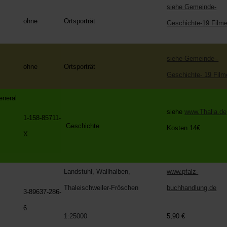
siehe Gemeinde-
ohne
Ortsporträt
Geschichte-19 Film
siehe Gemeinde -
ohne
Ortsporträt
Geschichte- 19 Film
eral
siehe
www.Thalia.de
1-158-85711-
Geschichte
Kosten 14€
X
Landstuhl, Wallhalben,
www.pfalz-
Thaleischweiler-Fröschen
buchhandlung.de
3-89637-286-
g
6
1:25000
5,90 €