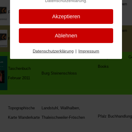
Datenschutzerklärung.
SWR- Fernsehen
Film
Thaleischweiler
Hierzuland
Akzeptieren
SWR- Fernsehen
Ablehnen
Film
Thalfröschen
Hierzuland
Datenschutzerklärung
|
Impressum
Verlag Gen
Books
Taschenbuch
Burg Steinenschloss
Februar 2011
Topographische
Landstuhl, Wallhalben,
Pfalz Buchhandlun
Karte Wanderkarte
Thaleischweiler-Fröschen