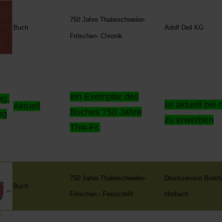
750 Jahre Thaleischweiler-
Buch
Adolf Deil KG
Fröschen- Chronik
ein Exemplar des
ng,
ist aktuell bei 
Aktuell
Buches 750 Jahre
ng
zu erwerben
Thw-Fr.
750 Jahre Thaleischweiler-
Druckservice Burkh
Buch
Fröschen - Festschrift
Horbach