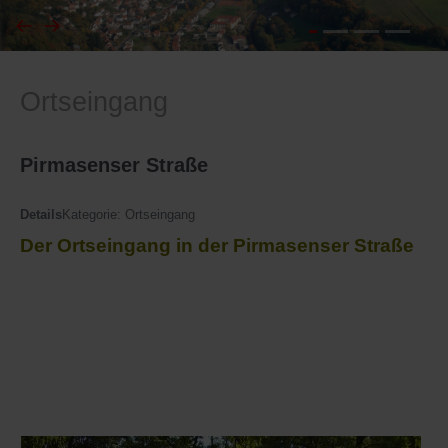
I
Feuerwehr
Ortseingang
J
Friedhöfe
K
Gemarkungsgrenzen
Pirmasenser Straße
L
Geschichte
Details
Kategorie:
Ortseingang
Der Ortseingang in der Pirmasenser Straße
M
Kirchen
N
Literatur
O - Ö
Ortseingang
P
Presles Partnergemeinde