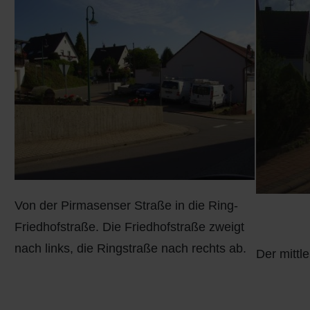
Q
Schulen - Kindergarten
R
Spielplätze
S
Strassen-Wege-Pfade
T
Verkehrsanbindung
U
Wohnplätze
V
Städtebauförderung
Von der Pirmasenser Straße in die Ring-
W
Friedhofstraße. Die Friedhofstraße zweigt
nach links, die Ringstraße nach rechts ab.
Der mittle
X - Y
Z