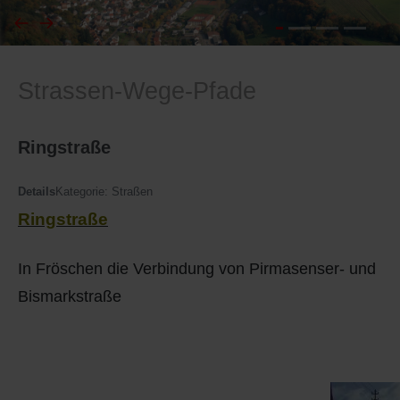
I
Feuerwehr
Strassen-Wege-Pfade
J
Friedhöfe
K
Gemarkungsgrenzen
Ringstraße
L
Geschichte
Details
Kategorie:
Straßen
Ringstraße
M
Kirchen
In Fröschen die Verbindung von Pirmasenser- und
N
Literatur
Bismarkstraße
O - Ö
Ortseingang
P
Presles Partnergemeinde