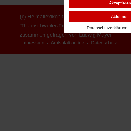
Akzeptieren
(c) Heimatlexikon für die Ortsgemeinde
Ablehnen
Thaleischweiler-Fröschen - erstellt und
Datenschutzerklärung
|
zusammen getragen von Ludwig Mayer
Impressum
Amtsblatt online
Datenschutz