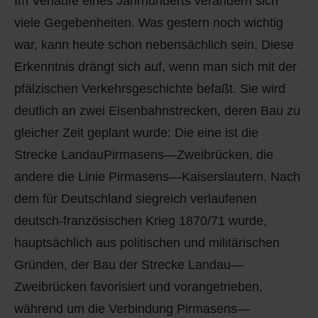
Im Verlaufe eines Jahrhunderts verändern sich
Q
Schulen - Kindergarten
viele Gegebenheiten. Was gestern noch wichtig
war, kann heute schon nebensächlich sein. Diese
R
Spielplätze
Erkenntnis drängt sich auf, wenn man sich mit der
S
Strassen-Wege-Pfade
pfälzischen Verkehrsgeschichte befaßt. Sie wird
deutlich an zwei Eisenbahnstrecken, deren Bau zu
T
Verkehrsanbindung
gleicher Zeit geplant wurde: Die eine ist die
Strecke LandauPirmasens—Zweibrücken, die
U
Wohnplätze
andere die Linie Pirmasens—Kaiserslautern. Nach
V
Städtebauförderung
dem für Deutschland siegreich verlaufenen
deutsch-französischen Krieg 1870/71 wurde,
W
hauptsächlich aus politischen und militärischen
Gründen, der Bau der Strecke Landau—
X - Y
Zweibrücken favorisiert und vorangetrieben,
Z
während um die Verbindung Pirmasens—