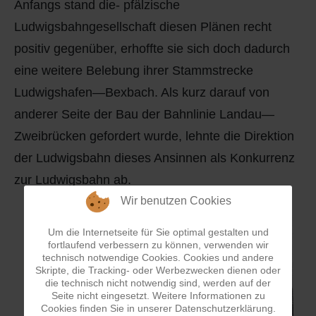
Anfangs stand die- pfälzische
Ludwigsbahngesellschaft diesen Plänen recht
positiv gegenüber, erhoffte sie sich doch dadurch
eine weitere Belebung ihrer Stammstrecke
Ludwigshafen—Bexbach. Als kurz darauf von
anderer Seite der Bau der Bahnlinie Landau—
Zweibrücken gefordert wurde, lehnte die Direktion
der Ludwigsbahn dieses Ansinnen als Konkurrenz
zur Ludwigsbahn ab.
Wir benutzen Cookies
Um die Internetseite für Sie optimal gestalten und
fortlaufend verbessern zu können, verwenden wir
technisch notwendige Cookies. Cookies und andere
Skripte, die Tracking- oder Werbezwecken dienen oder
die technisch nicht notwendig sind, werden auf der
Seite nicht eingesetzt. Weitere Informationen zu
Cookies finden Sie in unserer Datenschutzerklärung.