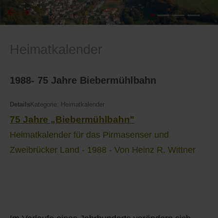
I
Feuerwehr
Heimatkalender
J
Friedhöfe
K
Gemarkungsgrenzen
1988- 75 Jahre Biebermühlbahn
L
Geschichte
Details
Kategorie:
Heimatkalender
75 Jahre „Biebermühlbahn"
M
Kirchen
Heimatkalender für das Pirmasenser und
N
Literatur
Zweibrücker Land - 1988 - Von Heinz R. Wittner
O - Ö
Ortseingang
P
Presles Partnergemeinde