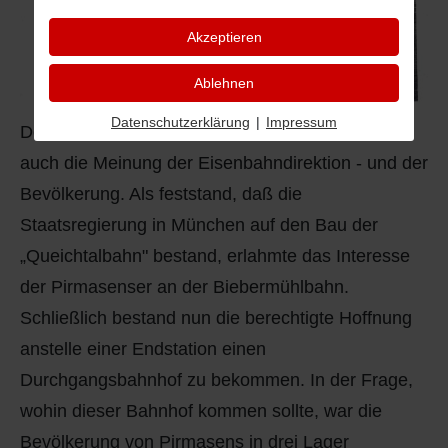
Akzeptieren
Ablehnen
Datenschutzerklärung
|
Impressum
Doch die Zeiten änderten sich schnell und damit
auch die Meinung der Eisenbahndirektion - und der
Bevölkerung. Als feststand, daß die
Staatsregierung in München auf den Bau der
„Queichtalbahn" bestand, erlahmte das Interesse
der Pirmasenser an der Biebermühlbahn.
Schließlich bestand nun die berechtigte Hoffnung
anstelle einer Endstation einen
Durchgangsbahnhof zu bekommen. In der Frage,
wohin dieser Bahnhof kommen sollte, war die
Bevölkerung von Pirmasens in drei Lager