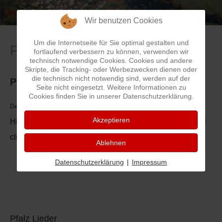
Wir benutzen Cookies
I
Feuerwehr
Um die Internetseite für Sie optimal gestalten und
Pfälzer Lieder
J
Friedhöfe
fortlaufend verbessern zu können, verwenden wir
technisch notwendige Cookies. Cookies und andere
Skripte, die Tracking- oder Werbezwecken dienen oder
K
Gemarkungsgrenzen
die technisch nicht notwendig sind, werden auf der
Pfälzer Lieder
Seite nicht eingesetzt. Weitere Informationen zu
Cookies finden Sie in unserer Datenschutzerklärung.
L
Geschichte
Details
Kategorie:
Lieder aus der Pfalz
Akzeptieren
Hier einige Links zu Pfälzer Liedern: Immer auf den Titel
M
Kirchen
clicken!!!
Ablehnen
N
Literatur
Datenschutzerklärung
|
Impressum
O - Ö
Ortseingang
P
Presles Partnergemeinde
Pfalz Lieder