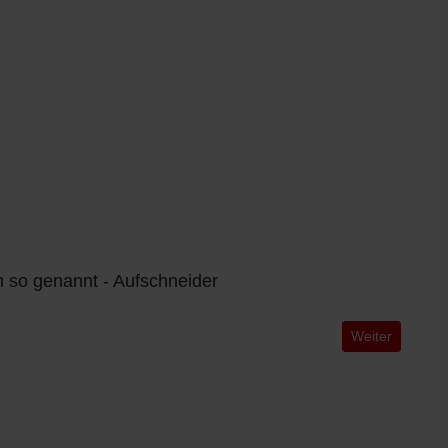
 so genannt - Aufschneider
Nächster Beitra
Weiter