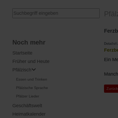
I
Feuerwehr
Suchen ...
Pfäl
J
Friedhöfe
Ferzb
K
Gemarkungsgrenzen
Noch mehr
Details
K
Ferzb
Startseite
L
Geschichte
Ein Me
Früher und Heute
M
Kirchen
Pfälzisch
Manchm
Essen und Trinken
N
Literatur
Pfälzische Sprache
Vorheri
Zurüc
O - Ö
Ortseingang
Pfälzer Lieder
Geschäftswelt
P
Presles Partnergemeinde
Heimatkalender