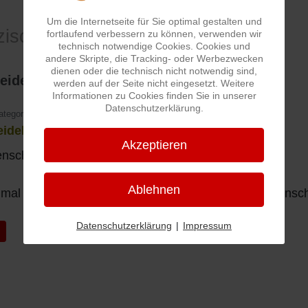
Um die Internetseite für Sie optimal gestalten und
zische Sprache
fortlaufend verbessern zu können, verwenden wir
technisch notwendige Cookies. Cookies und
andere Skripte, die Tracking- oder Werbezwecken
dienen oder die technisch nicht notwendig sind,
eidel
werden auf der Seite nicht eingesetzt. Weitere
Informationen zu Cookies finden Sie in unserer
Datenschutzerklärung.
ategorie:
Pfälzische Sprache
eidel
Akzeptieren
nsch der immer Blödsinn im Kopf hat
Ablehnen
al wird auch ein arroganter oder überheblicher Mensch
Datenschutzerklärung
|
Impressum
ger Beitrag: Ferdisch wie e Rieb
k