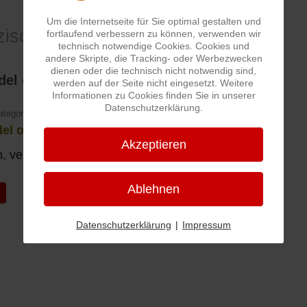
Um die Internetseite für Sie optimal gestalten und
zische Sprache
fortlaufend verbessern zu können, verwenden wir
technisch notwendige Cookies. Cookies und
andere Skripte, die Tracking- oder Werbezwecken
dienen oder die technisch nicht notwendig sind,
del oder vergnoddeld
werden auf der Seite nicht eingesetzt. Weitere
Informationen zu Cookies finden Sie in unserer
Datenschutzerklärung.
ategorie:
Pfälzische Sprache
el oder vergnoddeld
Akzeptieren
, verknotet, durcheinander
Ablehnen
iger Beitrag: Knewwel
k
Datenschutzerklärung
|
Impressum