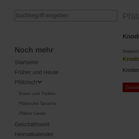
I
Feuerwehr
Suchen ...
Pfäl
J
Friedhöfe
Knod
K
Gemarkungsgrenzen
Noch mehr
Details
K
Knodd
Startseite
L
Geschichte
Knoten
Früher und Heute
M
Kirchen
Pfälzisch
Vorher
Zurüc
Essen und Trinken
N
Literatur
Pfälzische Sprache
O - Ö
Ortseingang
Pfälzer Lieder
Geschäftswelt
P
Presles Partnergemeinde
Heimatkalender