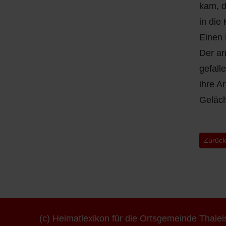
kam, d
in die
Einen 
Der ar
gefall
ihre A
Geläch
Vorher
Zurüc
(c) Heimatlexikon für die Ortsgemeinde Thale