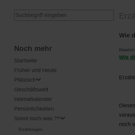
I
Feuerwehr
Suchen ...
Erz
J
Friedhöfe
Wie d
K
Gemarkungsgrenzen
Noch mehr
Details
K
Wie d
Startseite
L
Geschichte
Früher und Heute
M
Kirchen
Erzähl
Pfälzisch
Geschäftswelt
N
Literatur
Heimatkalender
Dieses
O - Ö
Ortseingang
Persönlichkeiten
voraus
Sonst noch was ??
P
Presles Partnergemeinde
noch s
Erzählungen