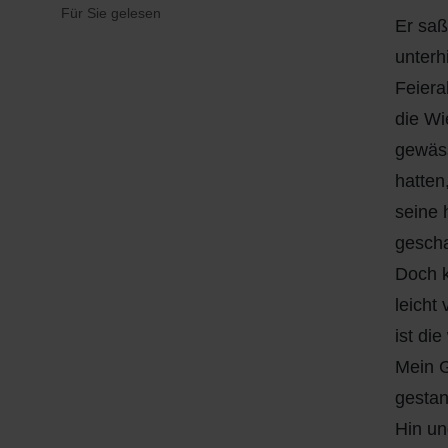
Q
Schulen - Kindergarten
Für Sie gelesen
Er saß
unterh
R
Spielplätze
Feiera
S
Strassen-Wege-Pfade
die Wi
gewäss
T
Verkehrsanbindung
hatten
seine 
U
Wohnplätze
gescha
V
Städtebauförderung
Doch k
leicht
W
ist di
Mein G
X - Y
gestan
Hin un
Z