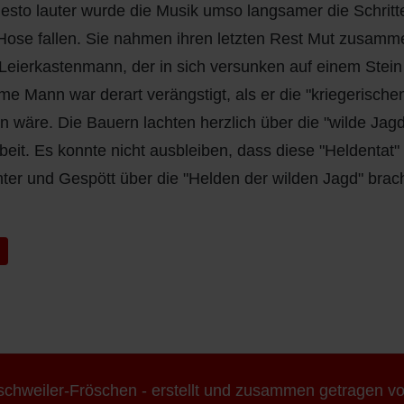
esto lauter wurde die Musik umso langsamer die Schritt
 Hose fallen. Sie nahmen ihren letzten Rest Mut zusamm
Leierkastenmann, der in sich versunken auf einem Stein
me Mann war derart verängstigt, als er die "kriegerisch
en wäre. Die Bauern lachten herzlich über die "wilde Jag
rbeit. Es konnte nicht ausbleiben, dass diese "Heldentat
ter und Gespött über die "Helden der wilden Jagd" brac
iger Beitrag: Schulgeschichten - Ludwig Faust
k
ischweiler-Fröschen - erstellt und zusammen getragen v