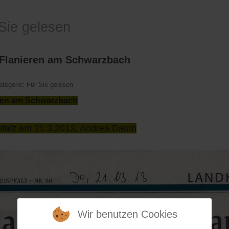
Sie gelesen
-Flanieren am Schwarzbach
ategorie:
Für Sie gelesen
ren am Schwarzbach
pfalz am 21.3.2013, Andrea Daum
Wir benutzen Cookies