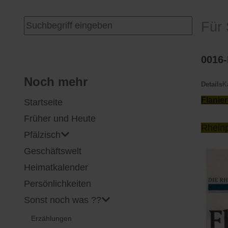
I
Feuerwehr
Suchen ...
Für 
J
Friedhöfe
0016
K
Gemarkungsgrenzen
Noch mehr
Details
K
Flanie
Startseite
L
Geschichte
Früher und Heute
Rhein
M
Kirchen
Pfälzisch
Geschäftswelt
N
Literatur
Heimatkalender
O - Ö
Ortseingang
Persönlichkeiten
Sonst noch was ??
P
Presles Partnergemeinde
Erzählungen