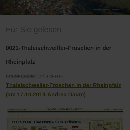
I
Feuerwehr
Für Sie gelesen
J
Friedhöfe
K
Gemarkungsgrenzen
0021-Thaleischweiller-Fröschen in der
L
Geschichte
Rheinpfalz
M
Kirchen
Details
Kategorie:
Für Sie gelesen
Thaleischweiler-Fröschen in der Rheinpfalz
N
Literatur
(am 17.10.2014-Andrea Daum)
O - Ö
Ortseingang
P
Presles Partnergemeinde