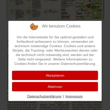
Q
Schulen - Kindergarten
R
Spielplätze
Wir benutzen Cookies
S
Strassen-Wege-Pfade
Um die Internetseite für Sie optimal gestalten und
T
Verkehrsanbindung
fortlaufend verbessern zu können, verwenden wir
technisch notwendige Cookies. Cookies und andere
Skripte, die Tracking- oder Werbezwecken dienen oder
U
Wohnplätze
die technisch nicht notwendig sind, werden auf der
Seite nicht eingesetzt. Weitere Informationen zu
Cookies finden Sie in unserer Datenschutzerklärung.
V
Städtebauförderung
Akzeptieren
W
Ablehnen
X - Y
Datenschutzerklärung
|
Impressum
Z