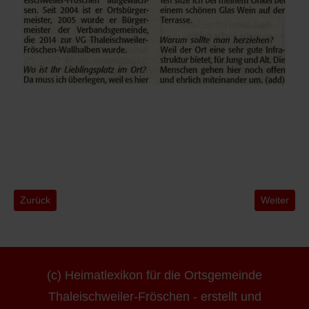
Vorheriger Beitrag: 0020-An Zukunft des Ortes gebastelt
Nächster B
Zurück
Weiter
(c) Heimatlexikon für die Ortsgemeinde
Thaleischweiler-Fröschen - erstellt und