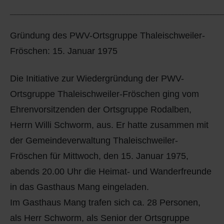
Q
Schulen - Kindergarten
_____________________________________________________________
R
Spielplätze
Gründung des PWV-Ortsgruppe Thaleischweiler-
Fröschen: 15. Januar 1975
S
Strassen-Wege-Pfade
Die Initiative zur Wiedergründung der PWV-
T
Verkehrsanbindung
Ortsgruppe Thaleischweiler-Fröschen ging vom
Ehrenvorsitzenden der Ortsgruppe Rodalben,
U
Wohnplätze
Herrn Willi Schworm, aus. Er hatte zusammen mit
V
Städtebauförderung
der Gemeindeverwaltung Thaleischweiler-
Fröschen für Mittwoch, den 15. Januar 1975,
W
abends 20.00 Uhr die Heimat- und Wanderfreunde
in das Gasthaus Mang eingeladen.
X - Y
Im Gasthaus Mang trafen sich ca. 28 Personen,
Z
als Herr Schworm, als Senior der Ortsgruppe