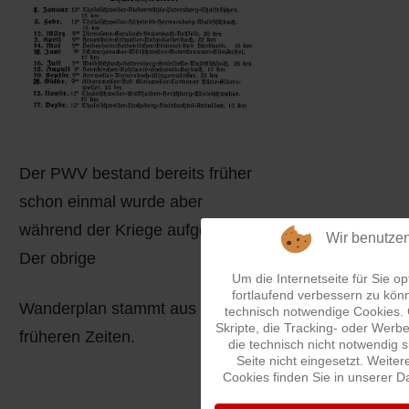
Der PWV bestand bereits früher
schon einmal wurde aber
während der Kriege aufgelöst.
Wir benutze
Der obrige
Um die Internetseite für Sie op
fortlaufend verbessern zu kön
Wanderplan stammt aus diesen
technisch notwendige Cookies.
Skripte, die Tracking- oder Wer
früheren Zeiten.
die technisch nicht notwendig 
Seite nicht eingesetzt. Weiter
Cookies finden Sie in unserer D