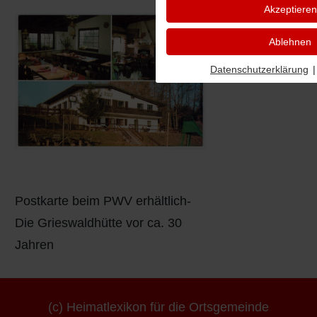
Akzeptieren
Ablehnen
Datenschutzerklärung
|
Postkarte beim PWV erhältlich-
Die Grieswaldhütte vor ca. 30
Jahren
(c) Heimatlexikon für die Ortsgemeinde