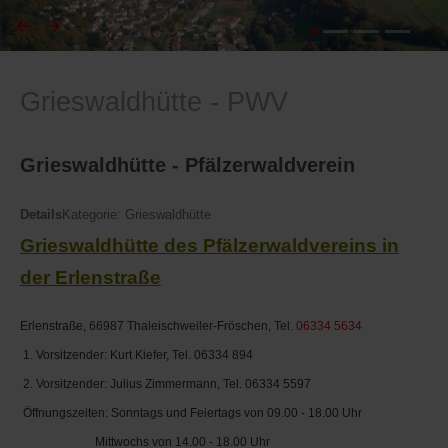
I
Feuerwehr
Grieswaldhütte - PWV
J
Friedhöfe
K
Gemarkungsgrenzen
Grieswaldhütte - Pfälzerwaldverein
L
Geschichte
Details
Kategorie:
Grieswaldhütte
Grieswaldhütte des Pfälzerwaldvereins in
M
Kirchen
der Erlenstraße
N
Literatur
Erlenstraße, 66987 Thaleischweiler-Fröschen, Tel.
06334 5634
1. Vorsitzender: Kurt Kiefer, Tel. 06334 894
O - Ö
Ortseingang
2. Vorsitzender: Julius Zimmermann, Tel. 06334 5597
P
Presles Partnergemeinde
Öffnungszeiten: Sonntags und Feiertags von 09.00 - 18.00 Uhr
Mittwochs von 14.00 - 18.00 Uhr