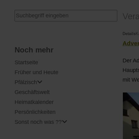
I
Feuerwehr
Suchen ...
Vera
J
Friedhöfe
Details
K
Adve
K
Gemarkungsgrenzen
Noch mehr
Der Ad
Startseite
L
Geschichte
Haupts
Früher und Heute
M
Kirchen
mit We
Pfälzisch
Geschäftswelt
N
Literatur
Heimatkalender
O - Ö
Ortseingang
Persönlichkeiten
Sonst noch was ??
P
Presles Partnergemeinde