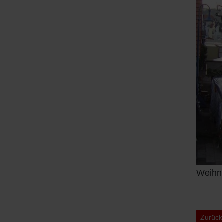
Weihn
Vorher
Zurüc