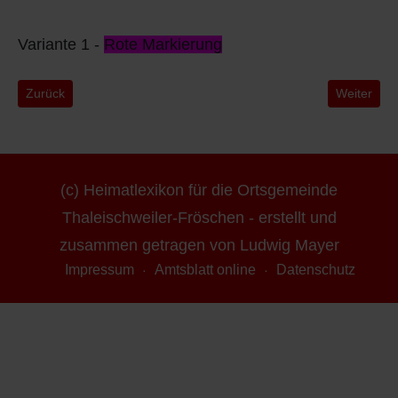
Variante 1 -
Rote Markierung
Vorheriger Beitrag: Brückenberg-Tour 7,5 km
Nächster B
Zurück
Weiter
(c) Heimatlexikon für die Ortsgemeinde
Thaleischweiler-Fröschen - erstellt und
zusammen getragen von Ludwig Mayer
Impressum
Amtsblatt online
Datenschutz