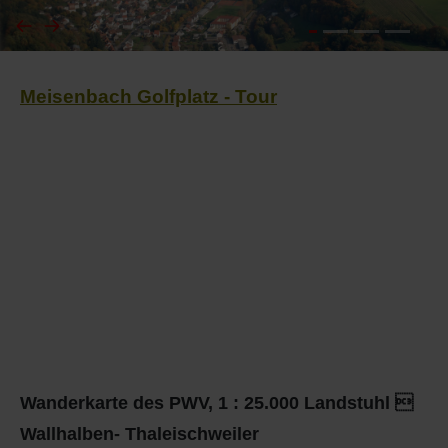
I
Feuerwehr
Meisenbach Golfplatz - Tour
J
Friedhöfe
K
Gemarkungsgrenzen
L
Geschichte
M
Kirchen
N
Literatur
O - Ö
Ortseingang
Wanderkarte des PWV, 1 : 25.000 Landstuhl 
P
Presles Partnergemeinde
Wallhalben- Thaleischweiler