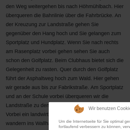
den Weg weitergehen bis nach Höhmühlbach. Hier
überqueren die Bahnlinie über die Fahrbrücke. An
der Kreuzung zur Landstraße gehen Sie
gegenüber den Hang hoch und Sie gelangen zum
Sportplatz und Hundplatz. Wenn Sie nach rechts
am Rasenplatz vorbei gehen sehen Sie auch
schon den Golfplatz. Beim Clubhaus bietet sich die
Gelegenheit zu rasten. Quer durch den Golfplatz
führt der Asphaltweg hoch zum Wald. Hier gehen
wir gerade aus bis zur Fabrikstraße. Am Sportplatz
und an der Schule vorbei überqueren wir die
Landstraße zu den gegenüberliegenden Feldweg.
Wir benutzen Cooki
Vorbei ein landwirtschaftlichen Gebäuden
und
Um die Internetseite für Sie optimal ge
wandern ins Wallhalbtal hinab, folgen dem Wasser
fortlaufend verbessern zu können, ver