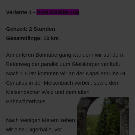
Q
Schulen - Kindergarten
Variante 1 -
Rote Markierung
R
Spielplätze
Gehzeit: 2 Stunden
S
Strassen-Wege-Pfade
Gesamtlänge: 10 km
T
Verkehrsanbindung
Am unteren Bahnübergang wandern wir auf dem
Betonweg der parallel zum Gleiskörper verläuft.
U
Wohnplätze
Nach 1,5 km kommen wir an der Kapellenruine St.
V
Städtebauförderung
Cyriakus in der Meisenbach vorbei , sowie dem
Meisenbacher Wald und dem alten
W
Bahnwärterhaus.
X - Y
Nach wenigen Metern sehen
wir eine Lagerhalle, vor
Z