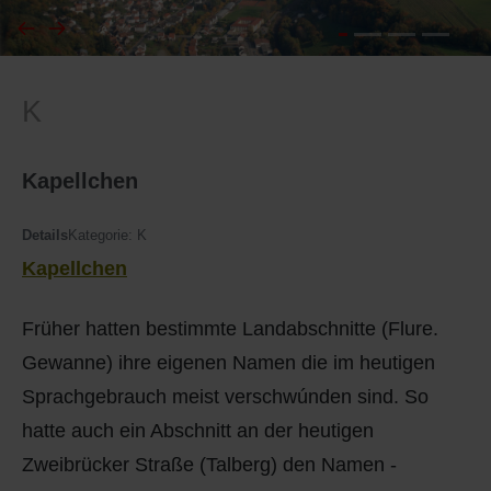
I
Feuerwehr
K
J
Friedhöfe
K
Gemarkungsgrenzen
Kapellchen
L
Geschichte
Details
Kategorie:
K
Kapellchen
M
Kirchen
Früher hatten bestimmte Landabschnitte (Flure.
N
Literatur
Gewanne) ihre eigenen Namen die im heutigen
O - Ö
Ortseingang
Sprachgebrauch meist verschwúnden sind. So
hatte auch ein Abschnitt an der heutigen
P
Presles Partnergemeinde
Zweibrücker Straße (Talberg) den Namen -