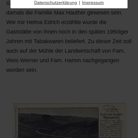
Datenschutzerklärung
|
Impressum
Gaststätte genutzt wurde, abbilden. Gastwirt soll
damals die Familie Max Hauther gewesen sein.
Wie mir Helma Edrich erzählte wurde die
Gaststätte von ihnen noch in den späten 1950iger
Jahren mit Tabakwaren beliefert. Zu dieser Zeit soll
auch auf der Mühle der Landwirtschaft von Fam.
Weis Werner und Fam. Hamm nachgegangen
worden sein.