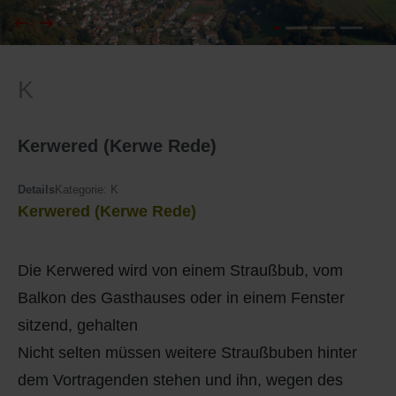
I
Feuerwehr
K
J
Friedhöfe
K
Gemarkungsgrenzen
Kerwered (Kerwe Rede)
L
Geschichte
Details
Kategorie:
K
Kerwered (Kerwe Rede)
M
Kirchen
Die Kerwered wird von einem Straußbub, vom
N
Literatur
Balkon des Gasthauses oder in einem Fenster
O - Ö
Ortseingang
sitzend, gehalten
Nicht selten müssen weitere Straußbuben hinter
P
Presles Partnergemeinde
dem Vortragenden stehen und ihn, wegen des