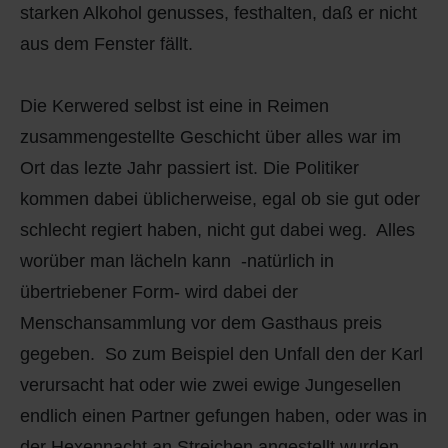
starken Alkohol genusses, festhalten, daß er nicht
Q
Schulen - Kindergarten
aus dem Fenster fällt.
R
Spielplätze
Die Kerwered selbst ist eine in Reimen
S
Strassen-Wege-Pfade
zusammengestellte Geschicht über alles war im
Ort das lezte Jahr passiert ist. Die Politiker
T
Verkehrsanbindung
kommen dabei üblicherweise, egal ob sie gut oder
U
Wohnplätze
schlecht regiert haben, nicht gut dabei weg. Alles
worüber man lächeln kann -natürlich in
V
Städtebauförderung
übertriebener Form- wird dabei der
Menschansammlung vor dem Gasthaus preis
W
gegeben. So zum Beispiel den Unfall den der Karl
X - Y
verursacht hat oder wie zwei ewige Jungesellen
endlich einen Partner gefungen haben, oder was in
Z
der Hexennacht an Streichen angestellt wurden,