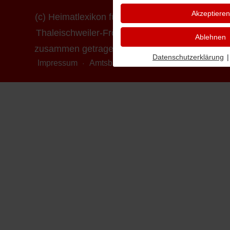
Akzeptieren
(c) Heimatlexikon für die Ortsgemeinde
Thaleischweiler-Fröschen - erstellt und
Ablehnen
zusammen getragen von Ludwig Mayer
Datenschutzerklärung
|
Impressum
Amtsblatt online
Datenschutz