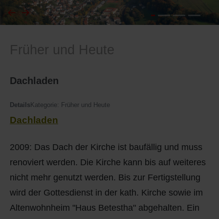
I
Feuerwehr
Früher und Heute
J
Friedhöfe
K
Gemarkungsgrenzen
Dachladen
L
Geschichte
Details
Kategorie:
Früher und Heute
Dachladen
M
Kirchen
2009: Das Dach der Kirche ist baufällig und muss
N
Literatur
renoviert werden. Die Kirche kann bis auf weiteres
O - Ö
Ortseingang
nicht mehr genutzt werden. Bis zur Fertigstellung
wird der Gottesdienst in der kath. Kirche sowie im
P
Presles Partnergemeinde
Altenwohnheim "Haus Betestha" abgehalten. Ein