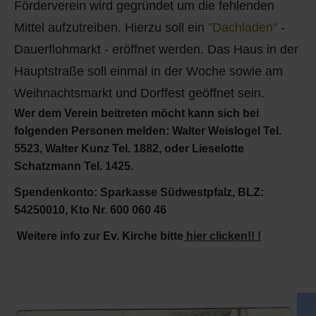
Förderverein wird gegründet um die fehlenden
Q
Schulen - Kindergarten
Mittel aufzutreiben. Hierzu soll ein
"Dachladen"
-
R
Spielplätze
Dauerflohmarkt - eröffnet werden. Das Haus in der
Hauptstraße soll einmal in der Woche sowie am
S
Strassen-Wege-Pfade
Weihnachtsmarkt und Dorffest geöffnet sein.
Wer dem Verein beitreten möcht kann sich bei
T
Verkehrsanbindung
folgenden Personen melden: Walter Weislogel Tel.
5523, Walter Kunz Tel. 1882, oder Lieselotte
U
Wohnplätze
Schatzmann Tel. 1425.
Spendenkonto: Sparkasse Südwestpfalz, BLZ:
V
Städtebauförderung
54250010, Kto Nr. 600 060 46
W
Weitere info zur Ev. Kirche bitte
hier clicken!!
!
X - Y
Z