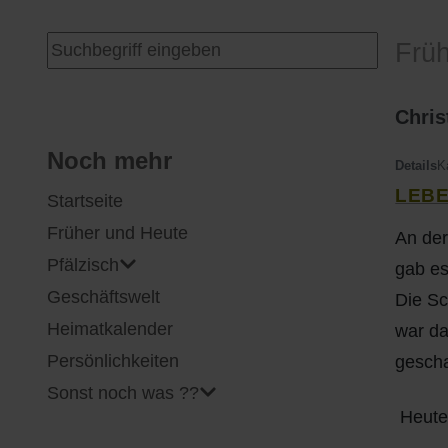
I
Feuerwehr
Suchen ...
Frü
J
Friedhöfe
Chris
K
Gemarkungsgrenzen
Noch mehr
Details
K
LEBE
Startseite
L
Geschichte
Früher und Heute
An der
M
Kirchen
Pfälzisch
gab es
Geschäftswelt
Die Sc
N
Literatur
Heimatkalender
war da
O - Ö
Ortseingang
Persönlichkeiten
gescha
Sonst noch was ??
P
Presles Partnergemeinde
Heute 