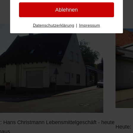
Ablehnen
Datenschutzerklärung
|
Impressum
: Hans Christmann Lebensmittelgeschäft - heute
Heute:
haus