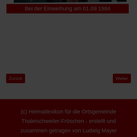
Bei der Einweihung am 01.09.1984
Vorheriger Beitrag: Johannesbrunnen
Nächster B
Zurück
Weiter
(c) Heimatlexikon für die Ortsgemeinde
Thaleischweiler-Fröschen - erstellt und
zusammen getragen von Ludwig Mayer