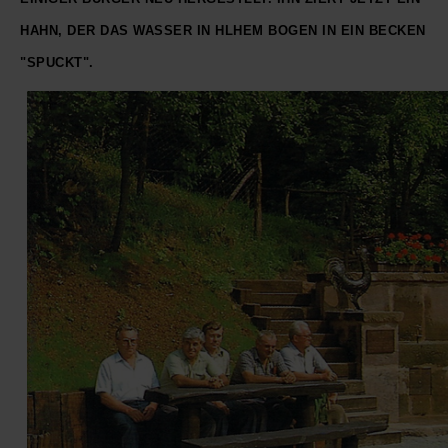
Q
Schulen - Kindergarten
HAHN, DER DAS WASSER IN HLHEM BOGEN IN EIN BECKEN
"SPUCKT".
R
Spielplätze
S
Strassen-Wege-Pfade
T
Verkehrsanbindung
U
Wohnplätze
V
Städtebauförderung
W
X - Y
Z