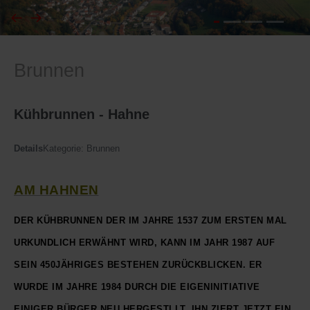
I
Feuerwehr
Brunnen
J
Friedhöfe
K
Gemarkungsgrenzen
Kühbrunnen - Hahne
L
Geschichte
Details
Kategorie:
Brunnen
M
Kirchen
AM HAHNEN
N
Literatur
DER KÜHBRUNNEN DER IM JAHRE 1537 ZUM ERSTEN MAL
URKUNDLICH ERWÄHNT WIRD, KANN IM JAHR 1987 AUF
O - Ö
Ortseingang
SEIN 450JÄHRIGES BESTEHEN ZURÜCKBLICKEN. ER
P
Presles Partnergemeinde
WURDE IM JAHRE 1984 DURCH DIE EIGENINITIATIVE
EINIGER BÜRGER NEU HERGESTLLT. IHN ZIERT JETZT EIN