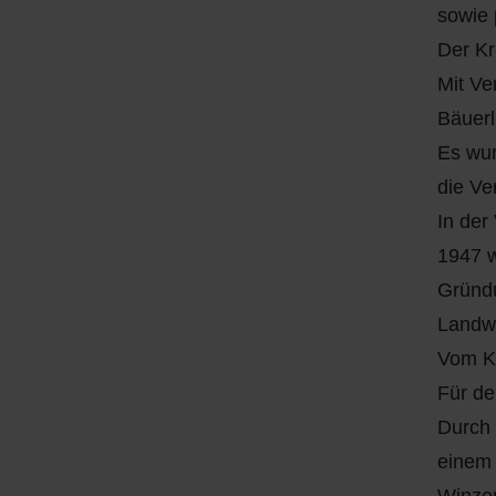
sowie 
Der Kr
Mit Ve
Bäuerl
Es wur
die Ve
In der
1947 w
Gründu
Landwi
Vom Kr
Für de
Durch 
einem 