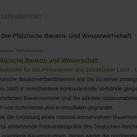
matkalender
 Die Pfälzische Bauern- und Winzerwirtschaft
ategorie:
Heimatkalender
fälzische Bauern- und Winzerschaft
kalender für das Pirmasenser und Zweibrücker Land - 1
utsche Bauernverbandswesen war bis zu seiner zwangsw
re 1933 in verschiedene konkurrierende Verbände gespa
ristlichen Bauernvereine sind die ältesten staatsunabh
rr von Schorlemer-Alst in Westfalen gegründet.
gte die Gründung eines national-konservativen Bauernve
ck einsetzende Freihandelspolitik des Deutschen Reich
l orientierte Bauerngruppen, denen weder die norddeut