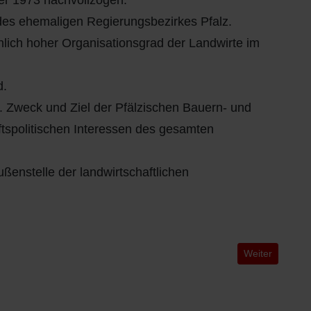
r 1973 nachvollzogen.
des ehemaligen Regierungsbezirkes Pfalz.
hnlich hoher Organisationsgrad der Landwirte im
d.
n. Zweck und Ziel der Pfälzischen Bauern- und
aftspolitischen Interessen des gesamten
enstelle der landwirtschaftlichen
Nächster Beitra
Weiter