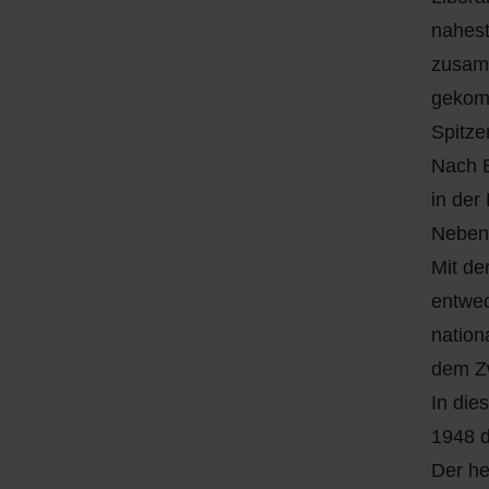
Q
Schulen - Kindergarten
nahes
zusamm
R
Spielplätze
gekomm
S
Strassen-Wege-Pfade
Spitze
Nach B
T
Verkehrsanbindung
in der
Neben 
U
Wohnplätze
Mit de
V
Städtebauförderung
entwed
nation
W
dem Zw
In die
X - Y
1948 
Z
Der he