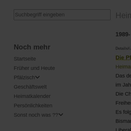
I
Feuerwehr
Suchen ...
Hei
J
Friedhöfe
1989-
K
Gemarkungsgrenzen
Noch mehr
Details
K
Die P
Startseite
L
Geschichte
Heimat
Früher und Heute
M
Kirchen
Das de
Pfälzisch
im Jah
Geschäftswelt
N
Literatur
Die Ch
Heimatkalender
Freihe
O - Ö
Ortseingang
Persönlichkeiten
Es fol
Sonst noch was ??
P
Presles Partnergemeinde
Bismar
Libera