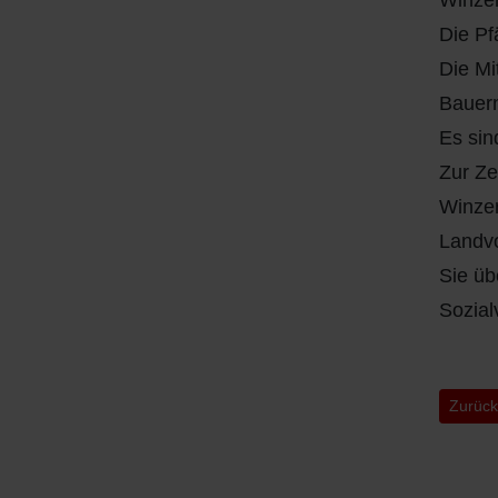
Winze
Die Pf
Die Mi
Bauern
Es sin
Zur Ze
Winzer
Landvo
Sie üb
Sozial
Vorher
Zurüc