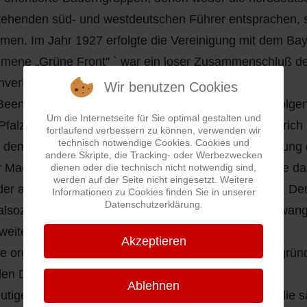
tehenden süd- und westdeutschen Führer entsprachen,
en. Im Jahr 1927 erfolgte die Vereinigung mit dem Ba
ene „Grüne Front" ` war ein loser Zusammenschluß der
nverbände.
Wir benutzen Cookies
eendigung des Ersten Weltkrieges und der darauffolgen
Um die Internetseite für Sie optimal gestalten und
 Pfalz die „Freie Bauernschaft" gegründet durch Heinrich
fortlaufend verbessern zu können, verwenden wir
technisch notwendige Cookies. Cookies und
dem Streikrecht wurden damals schon „Einschränkung 
andere Skripte, die Tracking- oder Werbezwecken
r Machtergreifung der Nationalsozialisten 1933 wurde 
dienen oder die technisch nicht notwendig sind,
werden auf der Seite nicht eingesetzt. Weitere
er aufgelöst oder in den Reichsnährstand überführt. De
Informationen zu Cookies finden Sie in unserer
Datenschutzerklärung.
alsozialistischen Herrschaft immer mehr zu einem zwang
eiten Weltkrieg aufgelöst.
Akzeptieren
se organisatorische Lücke stießen die nach 1945 gegrü
den Deutschen Bauernverband.
Ablehnen
utige Bauernverband ist eine Einheitsorganisation, die 