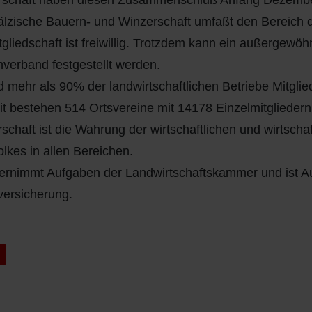
rschaft haben diesen Zusammenschluß Anfang Dezembe
älzische Bauern- und Winzerschaft umfaßt den Bereich 
tgliedschaft ist freiwillig. Trotzdem kann ein außergewö
verband festgestellt werden.
d mehr als 90% der landwirtschaftlichen Betriebe Mitglie
it bestehen 514 Ortsvereine mit 14178 Einzelmitglieder
schaft ist die Wahrung der wirtschaftlichen und wirtsch
lkes in allen Bereichen.
ernimmt Aufgaben der Landwirtschaftskammer und ist Auß
versicherung.
iger Beitrag: 1988- Schonenbach
k