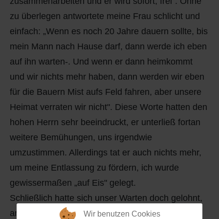
zusammenarbeiten und er wird sofort, frei". Ohne
zu überlegen antwortete meine Frau schlicht und
einfach: „Wenn es noch 20 Jahre dauern sollte, bis
mein Mann nach Hause darf, dann werde ich eben
auf ihn warten-. Und wenn er dann heimkommt
und wir nichts mehr haben, dann werden wir eben
für die Bauern Mist aufs Feld fahren, aber unsere
Heimat verraten wir nicht". Diese Worte hatten den
hohen Herrn sehr beeindruckt, er unterließ fortan
weitere Bemühungen, uns irgendwie
umzustimmen. Allerdings tat er auch nichts mehr,
um meine Entlassung zu fördern, ich wurde
gewissermaßen „auf Eis" gelegt.
Schließlich hatte sich unser Warten doch gelohnt,
am 31. August 1956 bestieg ich im Hauptbahnhof
Wir benutzen Cookies