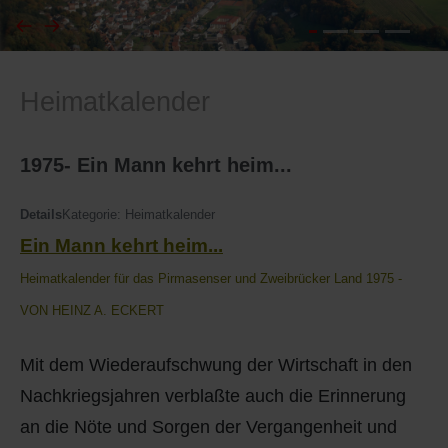
I
Feuerwehr
Heimatkalender
J
Friedhöfe
K
Gemarkungsgrenzen
1975- Ein Mann kehrt heim...
L
Geschichte
Details
Kategorie:
Heimatkalender
Ein Mann kehrt heim...
M
Kirchen
Heimatkalender für das Pirmasenser und Zweibrücker Land 1975 -
N
Literatur
VON HEINZ A. ECKERT
O - Ö
Ortseingang
Mit dem Wiederaufschwung der Wirtschaft in den
Nachkriegsjahren verblaßte auch die Erinnerung
P
Presles Partnergemeinde
an die Nöte und Sorgen der Vergangenheit und