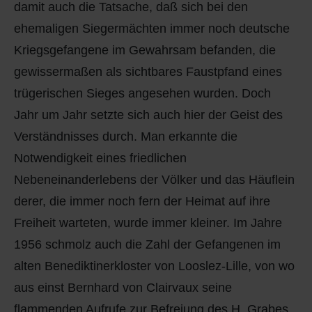
damit auch die Tatsache, daß sich bei den
Q
Schulen - Kindergarten
ehemaligen Siegermächten immer noch deutsche
R
Spielplätze
Kriegsgefangene im Gewahrsam befanden, die
gewissermaßen als sichtbares Faustpfand eines
S
Strassen-Wege-Pfade
trügerischen Sieges angesehen wurden. Doch
Jahr um Jahr setzte sich auch hier der Geist des
T
Verkehrsanbindung
Verständnisses durch. Man erkannte die
U
Wohnplätze
Notwendigkeit eines friedlichen
Nebeneinanderlebens der Völker und das Häuflein
V
Städtebauförderung
derer, die immer noch fern der Heimat auf ihre
Freiheit warteten, wurde immer kleiner. Im Jahre
W
1956 schmolz auch die Zahl der Gefangenen im
X - Y
alten Benediktinerkloster von Looslez-Lille, von wo
aus einst Bernhard von Clairvaux seine
Z
flammenden Aufrufe zur Befreiung des H. Grabes